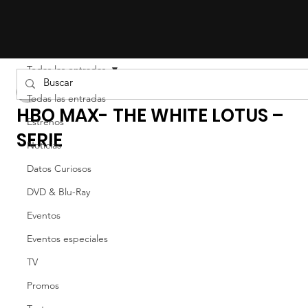
Todas las entradas
Liz Gil
Todas las entradas
HBO MAX- THE WHITE LOTUS –
Estrenos
SERIE
Noticias
Datos Curiosos
DVD & Blu-Ray
Eventos
Eventos especiales
TV
Promos