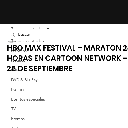
Todas las entradas
Liz Gil
Todas las entradas
HBO MAX FESTIVAL – MARATON 2
Estrenos
HORAS EN CARTOON NETWORK –
Noticias
26 DE SEPTIEMBRE
Datos Curiosos
DVD & Blu-Ray
Eventos
Eventos especiales
TV
Promos