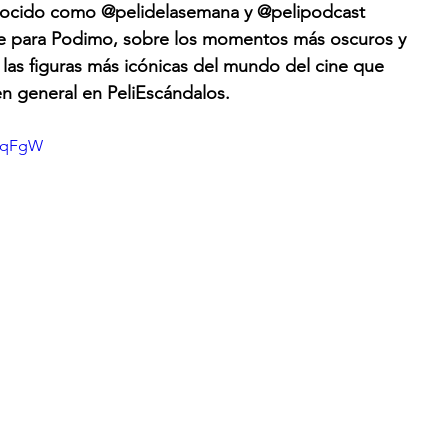
onocido como @pelidelasemana y @pelipodcast  
e para Podimo, sobre los momentos más oscuros y 
 las figuras más icónicas del mundo del cine que 
 en general en PeliEscándalos.
3IqFgW