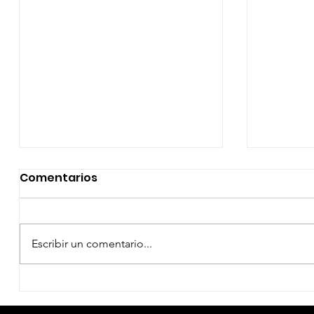
Comentarios
Escribir un comentario...
PRIME VIDEO - NADIE NOS
EL DIA 
VA A EXTRAÑAR -
DATOS C