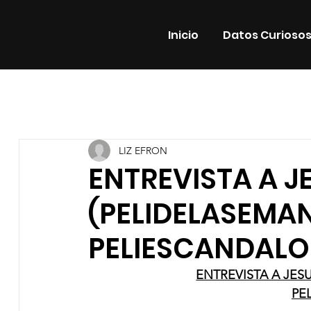
Inicio
Datos Curioso
Todas las entradas
Estrenos
Noticias
Datos Cur
LIZ EFRON
Promos
Teatro
Plataformas
Entrevistas
ENTREVISTA A J
(PELIDELASEMAN
PELIESCANDALO
ENTREVISTA A JES
PE