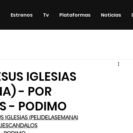
s
Estrenos
Tv
Plataformas
Noticias
iosos
DVD & Blu-Ray
Eventos
Eventos especiales
ESUS IGLESIAS
A) - POR
S - PODIMO
US IGLESIAS (PELIDELASEMANA)
LIESCANDALOS