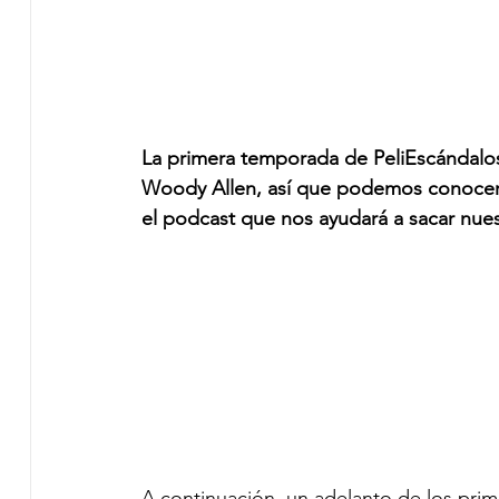
La primera temporada de PeliEscándalos
Woody Allen, así que podemos conocer m
el podcast que nos ayudará a sacar nues
A continuación, un adelanto de los prim