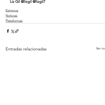
Liz Gil @lizgil @lizgil7
Estrenos
Noticias
Plataformas
Ver t
Entradas relacionadas