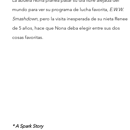
La abuela Nona planea pasar su día libre alejada del 
mundo para ver su programa de lucha favorita, 
E.W.W. 
Smashdown
, pero la visita inesperada de su nieta Renee 
de 5 años, hace que Nona deba elegir entre sus dos 
cosas favoritas.
* A Spark Story