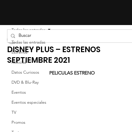
Todas las entradas
Liz Gil
Todas las entradas
DISNEY PLUS – ESTRENOS
Estrenos
SEPTIEMBRE 2021
Noticias
Datos Curiosos
PELICULAS ESTRENO
DVD & Blu-Ray
Eventos
Eventos especiales
TV
Promos