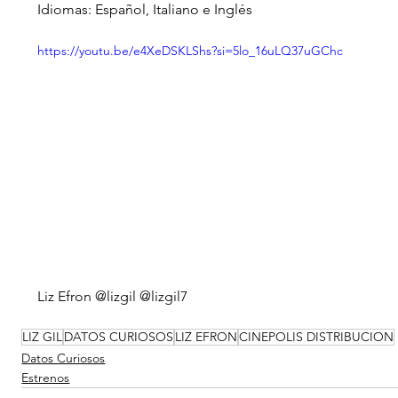
Idiomas: Español, Italiano e Inglés
https://youtu.be/e4XeDSKLShs?si=5lo_16uLQ37uGChc
Liz Efron @lizgil @lizgil7
LIZ GIL
DATOS CURIOSOS
LIZ EFRON
CINEPOLIS DISTRIBUCION
Datos Curiosos
Estrenos