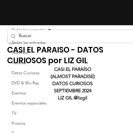
Todas las entradas
LIZ EFRON
Todas las entradas
CASI EL PARAISO - DATOS
Estrenos
CURIOSOS por LIZ GIL
Noticias
CASI EL PARAÍSO
Datos Curiosos
(ALMOST PARADISE)
DVD & Blu-Ray
DATOS CURIOSOS
SEPTIEMBRE 2024
Eventos
LIZ GIL @lizgil
Eventos especiales
TV
Promos