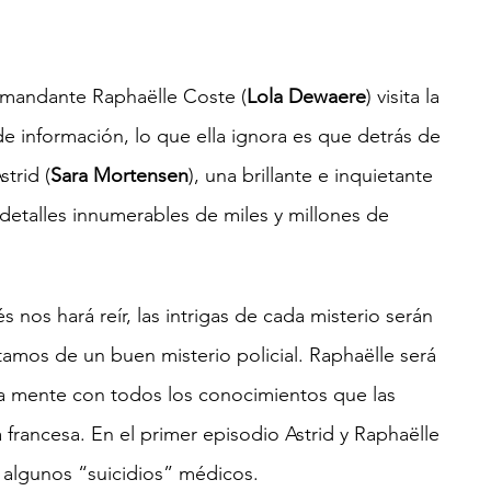
comandante Raphaëlle Coste (
Lola Dewaere
) visita la 
de información, lo que ella ignora es que detrás de 
trid (
Sara Mortensen
), una brillante e inquietante 
detalles innumerables de miles y millones de 
és nos hará reír, las intrigas de cada misterio serán 
tamos de un buen misterio policial. Raphaëlle será 
, la mente con todos los conocimientos que las 
a francesa. En el primer episodio Astrid y Raphaëlle 
 algunos “suicidios” médicos.