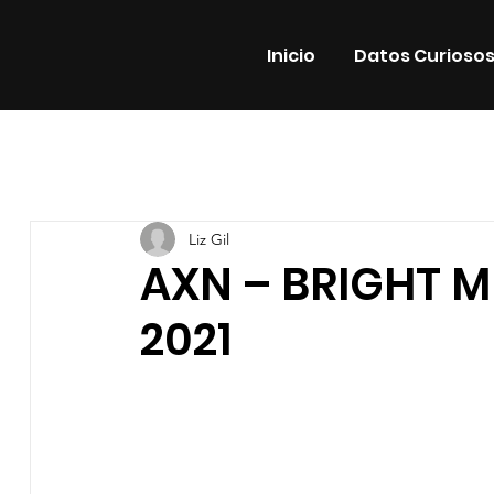
Inicio
Datos Curioso
Todas las entradas
Estrenos
Noticias
Datos Cur
Liz Gil
Promos
Teatro
Plataformas
Entrevistas
AXN – BRIGHT MI
2021