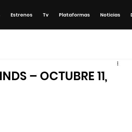
s
Estrenos
Tv
Plataformas
Noticias
iosos
DVD & Blu-Ray
Eventos
Eventos especiales
NDS – OCTUBRE 11,