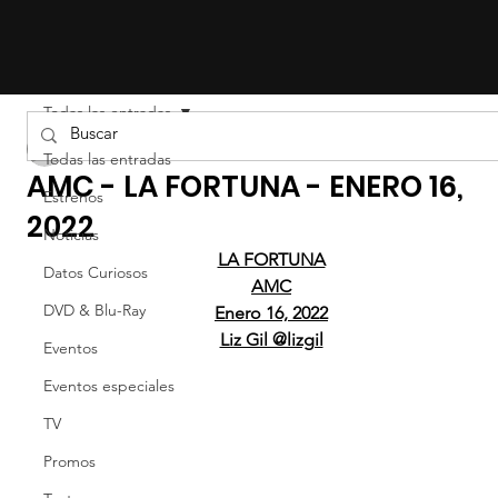
Todas las entradas
cineinformacion
Todas las entradas
AMC - LA FORTUNA - ENERO 16,
Estrenos
2022
Noticias
LA FORTUNA
Datos Curiosos
AMC
DVD & Blu-Ray
Enero 16, 2022
Liz Gil @lizgil
Eventos
Eventos especiales
TV
Promos