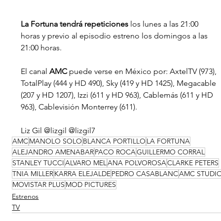
La Fortuna tendrá repeticiones
 los lunes a las 21:00 
horas y previo al episodio estreno los domingos a las 
21:00 horas.
El canal 
AMC
 puede verse en México por: AxtelTV (973), 
TotalPlay (444 y HD 490), Sky (419 y HD 1425), Megacable 
(207 y HD 1207), Izzi (611 y HD 963), Cablemás (611 y HD 
963), Cablevisión Monterrey (611).
Liz Gil @lizgil @lizgil7
AMC
MANOLO SOLO
BLANCA PORTILLO
LA FORTUNA
ALEJANDRO AMENABAR
PACO ROCA
GUILLERMO CORRAL
STANLEY TUCCI
ALVARO MEL
ANA POLVOROSA
CLARKE PETERS
TNIA MILLER
KARRA ELEJALDE
PEDRO CASABLANC
AMC STUDI
MOVISTAR PLUS
MOD PICTURES
Estrenos
TV