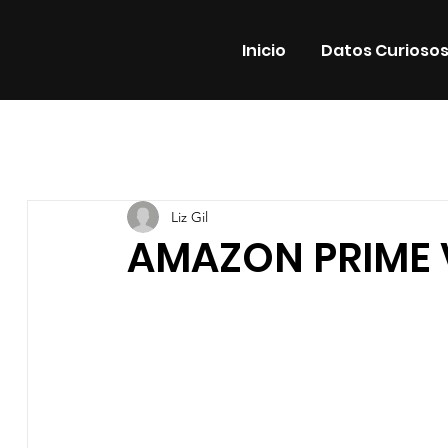
Inicio
Datos Curioso
Todas las entradas
Estrenos
Noticias
Datos Cur
Liz Gil
Promos
Teatro
Plataformas
Entrevistas
AMAZON PRIME 