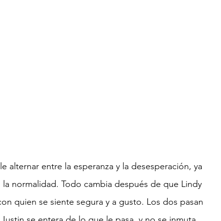
 alternar entre la esperanza y la desesperación, ya 
 la normalidad. Todo cambia después de que Lindy 
 con quien se siente segura y a gusto. Los dos pasan 
Justin se entera de lo que le pasa, y no se inmuta. 