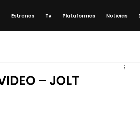
s
Estrenos
Tv
Plataformas
Noticias
iosos
DVD & Blu-Ray
Eventos
Eventos especiales
VIDEO – JOLT