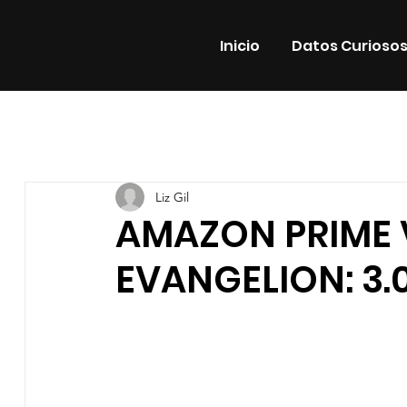
Inicio
Datos Curioso
Todas las entradas
Estrenos
Noticias
Datos Cur
Liz Gil
Promos
Teatro
Plataformas
Entrevistas
AMAZON PRIME 
EVANGELION: 3.0