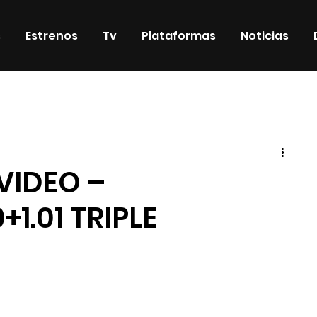
s
Estrenos
Tv
Plataformas
Noticias
iosos
DVD & Blu-Ray
Eventos
Eventos especiales
VIDEO –
+1.01 TRIPLE