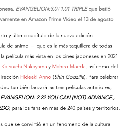
onesa, 
EVANGELION:3.0+1.01 TRIPLE
 que batió 
usivamente en Amazon Prime Video el 13 de agosto
arto y último capítulo de la nueva edición 
cula de anime 
 –
  que es la más taquillera de todas 
y la película más vista en los cines japoneses en 2021 
 Katsuichi Nakayama
 y
 Mahiro Maeda
, así como del 
dirección
 Hideaki Anno
 (
Shin Godzilla
). Para celebrar 
ideo también lanzará las tres películas anteriores,
 EVANGELION: 2.22 YOU CAN (NOT) ADVANCE., 
REDO
,
 para los fans en más de 240 países y territorios.
és que se convirtió en un fenómeno de la cultura 