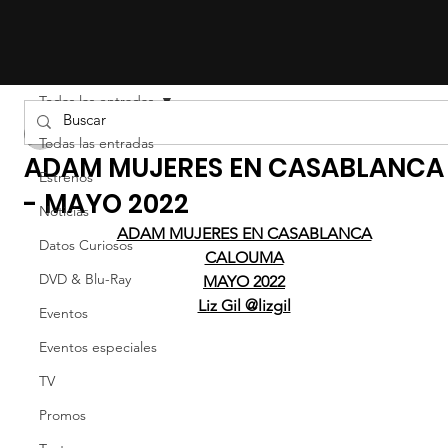
Todas las entradas
Liz Gil
Todas las entradas
ADAM MUJERES EN CASABLANCA
Estrenos
- MAYO 2022
Noticias
ADAM MUJERES EN CASABLANCA
Datos Curiosos
CALOUMA
DVD & Blu-Ray
MAYO 2022
Liz Gil @lizgil
Eventos
Eventos especiales
TV
Promos