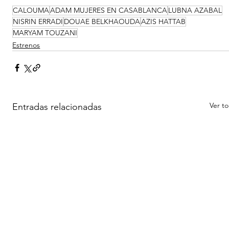
CALOUMA
ADAM MUJERES EN CASABLANCA
LUBNA AZABAL
NISRIN ERRADI
DOUAE BELKHAOUDA
AZIS HATTAB
MARYAM TOUZANI
Estrenos
Ver t
Entradas relacionadas