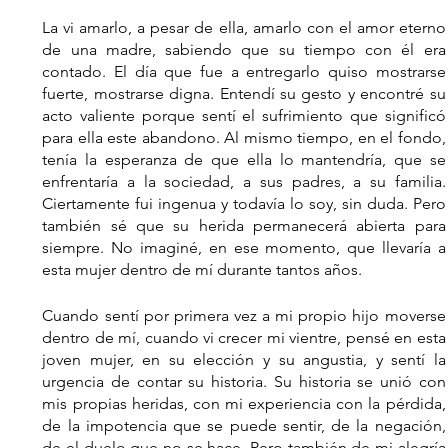
La vi amarlo, a pesar de ella, amarlo con el amor eterno 
de una madre, sabiendo que su tiempo con él era 
contado. El día que fue a entregarlo quiso mostrarse 
fuerte, mostrarse digna. Entendí su gesto y encontré su 
acto valiente porque sentí el sufrimiento que significó 
para ella este abandono. Al mismo tiempo, en el fondo, 
tenía la esperanza de que ella lo mantendría, que se 
enfrentaría a la sociedad, a sus padres, a su familia. 
Ciertamente fui ingenua y todavía lo soy, sin duda. Pero 
también sé que su herida permanecerá abierta para 
siempre. No imaginé, en ese momento, que llevaría a 
esta mujer dentro de mí durante tantos años.
Cuando sentí por primera vez a mi propio hijo moverse 
dentro de mí, cuando vi crecer mi vientre, pensé en esta 
joven mujer, en su elección y su angustia, y sentí la 
urgencia de contar su historia. Su historia se unió con 
mis propias heridas, con mi experiencia con la pérdida, 
de la impotencia que se puede sentir, de la negación, 
de el duelo que no se hace. Pero también de mi alegría 