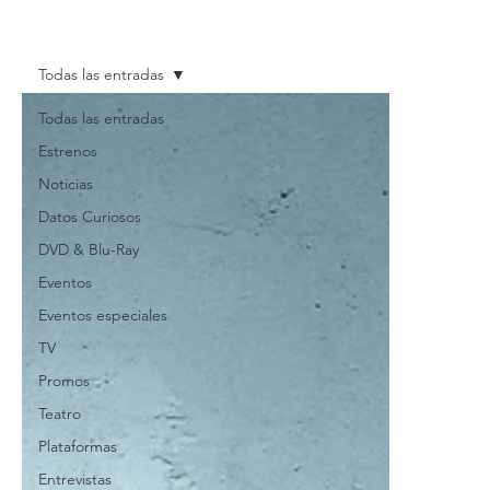
Todas las entradas
Todas las entradas
Estrenos
Noticias
Datos Curiosos
DVD & Blu-Ray
Eventos
Eventos especiales
TV
Promos
Teatro
Plataformas
Entrevistas