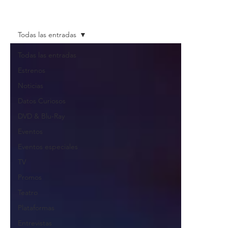
Todas las entradas
Todas las entradas
Estrenos
Noticias
Datos Curiosos
DVD & Blu-Ray
Eventos
Eventos especiales
TV
Promos
Teatro
Plataformas
Entrevistas