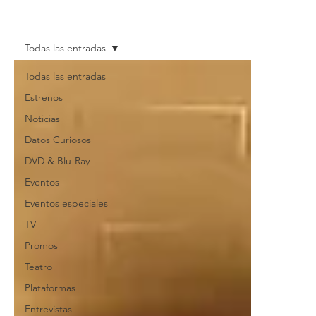
Todas las entradas
Todas las entradas
Estrenos
Noticias
Datos Curiosos
DVD & Blu-Ray
Eventos
Eventos especiales
TV
Promos
Teatro
Plataformas
Entrevistas