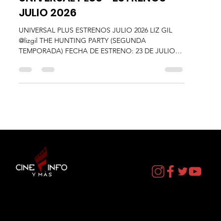
UNIVERSAL PLUS - ESTRENOS
JULIO 2026
UNIVERSAL PLUS ESTRENOS JULIO 2026 LIZ GIL
@lizgil THE HUNTING PARTY (SEGUNDA
TEMPORADA) FECHA DE ESTRENO: 23 DE JULIO
UNIVERSAL+ anuncia el estreno este mes de la
segunda temporada de The Hunting Party. La serie
criminal creada por JJ Bailey (Echo) está centrada en
un equipo de investigadores reunidos para rastrear y
capturar a los asesinos más peligrosos de Estados
Unidos, quienes escapan de una prisión secreta.
Todo esto mientras lidian con una misteriosa
conspiración y s