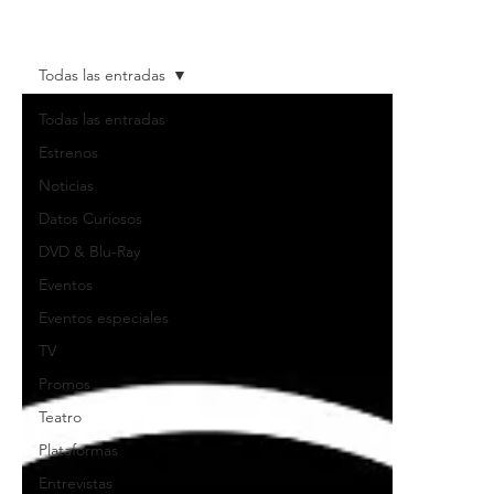
Todas las entradas
Todas las entradas
Estrenos
Noticias
Datos Curiosos
DVD & Blu-Ray
Eventos
Eventos especiales
TV
Promos
Teatro
Plataformas
Entrevistas