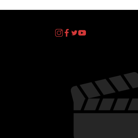
act
il.com