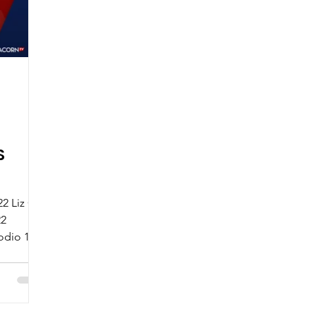
S
 Liz Gil
22
odio 1 La