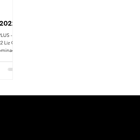
2022
LUS -
Liz Gil
ominada
Me
Cont