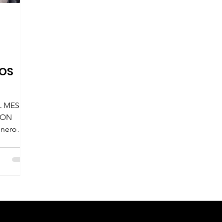
NOS
L MES
AZON
enero
...