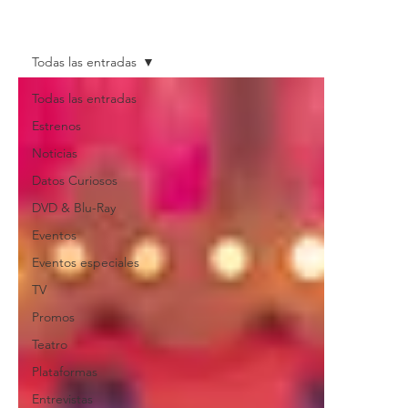
Todas las entradas
Todas las entradas
Estrenos
Noticias
Datos Curiosos
DVD & Blu-Ray
Eventos
Eventos especiales
TV
Promos
Teatro
Plataformas
Entrevistas