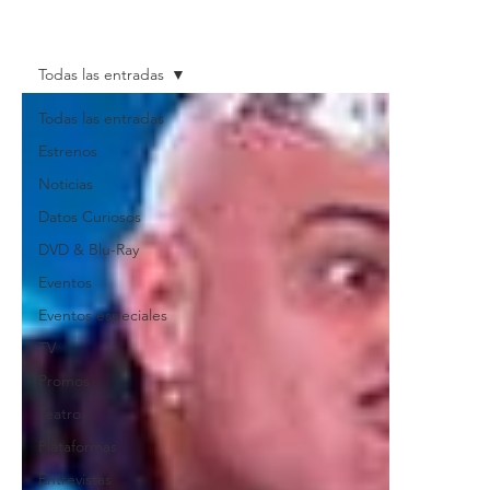
Todas las entradas
Todas las entradas
Estrenos
Noticias
Datos Curiosos
DVD & Blu-Ray
Eventos
Eventos especiales
TV
Promos
Teatro
Plataformas
Entrevistas