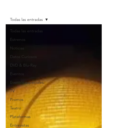
Todas las entradas
Todas las entradas
Estrenos
Noticias
Datos Curiosos
DVD & Blu-Ray
Eventos
Eventos especiales
TV
Promos
Teatro
Plataformas
Entrevistas