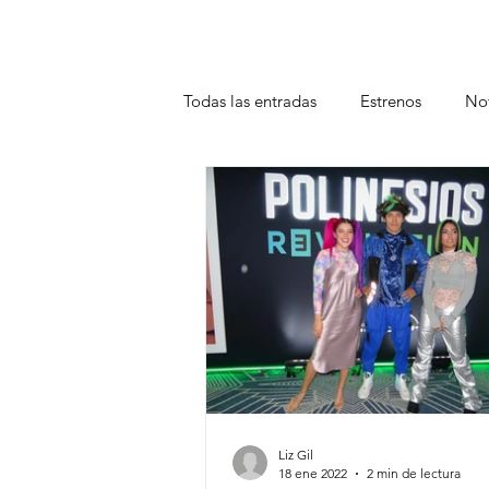
Todas las entradas
Estrenos
Not
Teatro
Plataformas
Entrev
Liz Gil
18 ene 2022
2 min de lectura