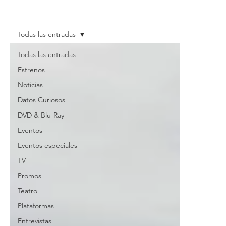
Todas las entradas
Todas las entradas
Estrenos
Noticias
Datos Curiosos
DVD & Blu-Ray
Eventos
Eventos especiales
TV
Promos
Teatro
Plataformas
Entrevistas