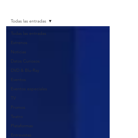
Todas las entradas
Todas las entradas
Estrenos
Noticias
Datos Curiosos
DVD & Blu-Ray
Eventos
Eventos especiales
TV
Promos
Teatro
Plataformas
Entrevistas