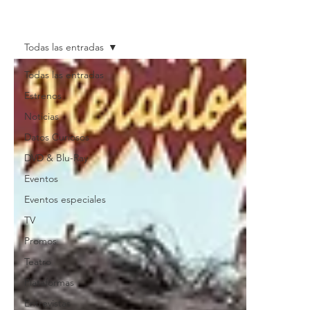
Todas las entradas
Todas las entradas
Estrenos
Noticias
Datos Curiosos
DVD & Blu-Ray
Eventos
Eventos especiales
TV
Promos
Teatro
Plataformas
Entrevistas