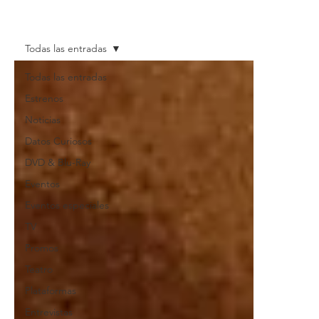
Todas las entradas
Todas las entradas
Estrenos
Noticias
Datos Curiosos
DVD & Blu-Ray
Eventos
Eventos especiales
TV
Promos
Teatro
Plataformas
Entrevistas