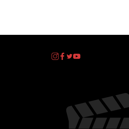
act
il.com