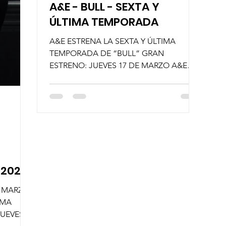
A&E - BULL - SEXTA Y
ÚLTIMA TEMPORADA
A&E ESTRENA LA SEXTA Y ÚLTIMA
TEMPORADA DE “BULL” GRAN
ESTRENO: JUEVES 17 DE MARZO A&E
estrena el próximo jueves 17 de marzo la
sexta y...
 2022
E MARZO
TIMA