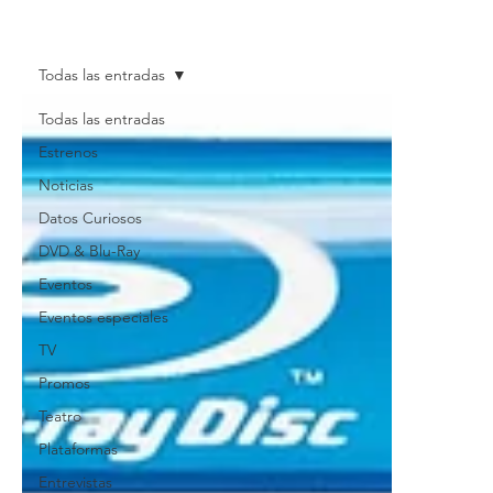
Todas las entradas
Todas las entradas
Estrenos
Noticias
Datos Curiosos
DVD & Blu-Ray
Eventos
Eventos especiales
TV
Promos
Teatro
Plataformas
Entrevistas