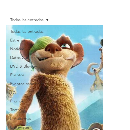
Todas las entradas
Todas las entradas
Estrenos
Noticias
Datos Curiosos
DVD & Blu-Ray
Eventos
Eventos especiales
TV
Promos
Teatro
Plataformas
Entrevistas