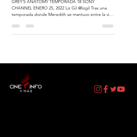
ENERO 25, 2022
GREY´S ANATOMY TEMPORADA 18 SONY
CHANNEL ENERO 25, 2022 Liz Gil @lizgil Tras una
temporada donde Meredith se mantuvo entre la vida
y la...
Contacto