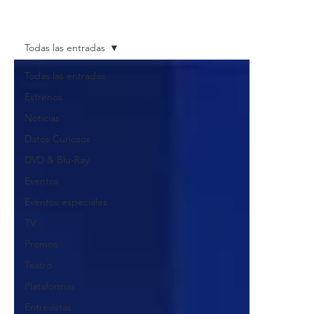
Todas las entradas
Todas las entradas
Estrenos
Noticias
Datos Curiosos
DVD & Blu-Ray
Eventos
Eventos especiales
TV
Promos
Teatro
Plataformas
Entrevistas