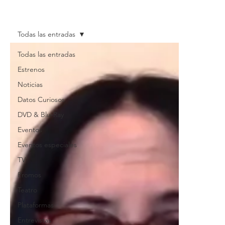
Todas las entradas
Todas las entradas
Estrenos
Noticias
Datos Curiosos
DVD & Blu-Ray
Eventos
Eventos especiales
TV
Promos
Teatro
Plataformas
Entrevistas