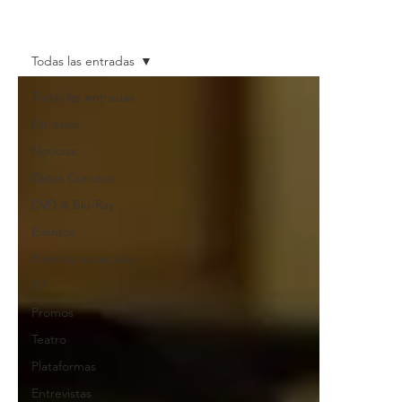
Todas las entradas
Todas las entradas
Estrenos
Noticias
Datos Curiosos
DVD & Blu-Ray
Eventos
Eventos especiales
TV
Promos
Teatro
Plataformas
Entrevistas