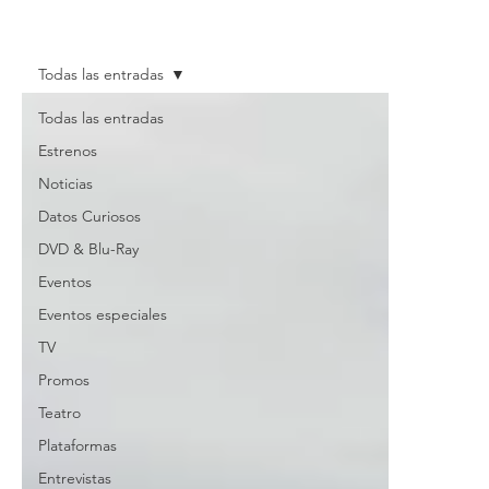
Todas las entradas
Todas las entradas
Estrenos
Noticias
Datos Curiosos
DVD & Blu-Ray
Eventos
Eventos especiales
TV
Promos
Teatro
Plataformas
Entrevistas