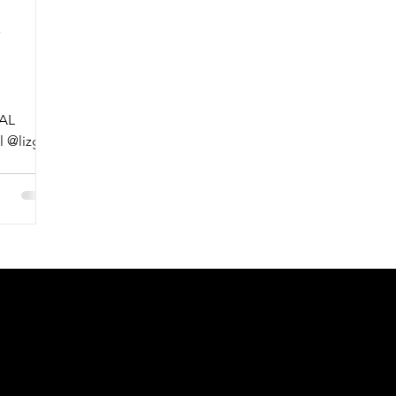
Y
AL
 @lizgil
entral
Me
Cont