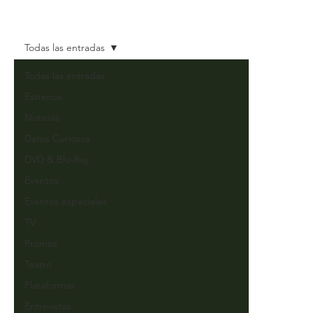
Todas las entradas
Todas las entradas
Estrenos
Noticias
Datos Curiosos
DVD & Blu-Ray
Eventos
Eventos especiales
TV
Promos
Teatro
Plataformas
Entrevistas