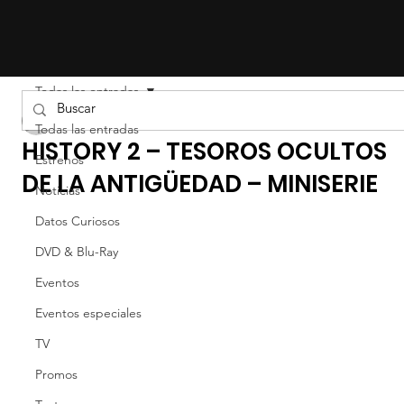
Todas las entradas
Liz Gil
Todas las entradas
HISTORY 2 – TESOROS OCULTOS
Estrenos
DE LA ANTIGÜEDAD – MINISERIE
Noticias
Datos Curiosos
DVD & Blu-Ray
Eventos
Eventos especiales
TV
Promos