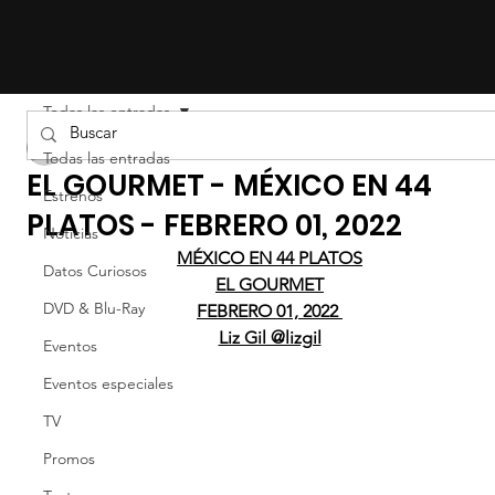
Todas las entradas
cineinformacion
Todas las entradas
EL GOURMET - MÉXICO EN 44
Estrenos
PLATOS - FEBRERO 01, 2022
Noticias
MÉXICO EN 44 PLATOS
Datos Curiosos
EL GOURMET
DVD & Blu-Ray
FEBRERO 01, 2022 
Liz Gil @lizgil
Eventos
Eventos especiales
TV
Promos