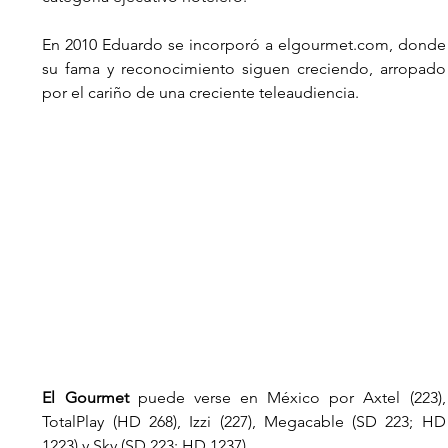
En 2010 Eduardo se incorporó a elgourmet.com, donde 
su fama y reconocimiento siguen creciendo, arropado 
por el cariño de una creciente teleaudiencia.
El Gourmet
 puede verse en México por Axtel (223), 
TotalPlay (HD 268), Izzi (227), Megacable (SD 223; HD 
1223) y Sky (SD 223; HD 1237).