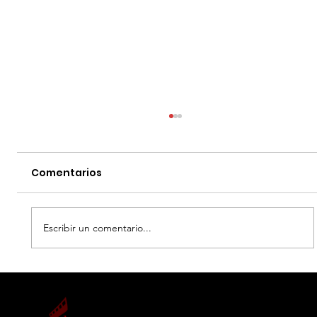
Comentarios
Escribir un comentario...
EL DIA D: BAJO PRESION - DATOS
CURIOSOS por LIZ GIL