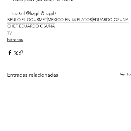
Liz Gil @lizgil @lizgil7
BEULO
EL GOURMET
MEXICO EN 44 PLATOS
EDUARDO OSUNA
CHEF EDUARDO OSUNA
TV
Estrenos
Ver t
Entradas relacionadas