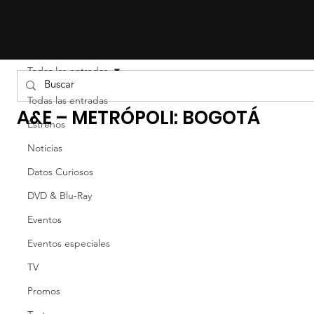
Todas las entradas
Jose Castilla
Todas las entradas
A&E – METRÓPOLI: BOGOTÁ
Estrenos
Noticias
Datos Curiosos
DVD & Blu-Ray
Eventos
Eventos especiales
TV
Promos